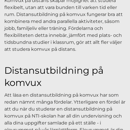
Komvux på distans skapar möjlighet att studera
flexibelt, utan att vara bunden till varken tid eller
rum. Distansutbildning på komvux fungerar bra att
kombinera med andra parallella aktiviteter, såsom
jobb, familjeliv eller träning. Fördelarna och
flexibiliteten detta innebär, jämfört med plats- och
tidsbundna studier i klassrum, gör att allt fler väljer
att studera komvux på distans.
Distansutbildning på
komvux
Att läsa en distansutbildning på komvux har som
redan nämnt många fördelar. Ytterligare en fördel är
att du när du studerar en distansutbildning på
komvux på NTI-skolan har all din undervisning och
alla dina uppgifter samlade på ett ställe - i
elevrummet på vår lärplattform. Elevrummet är din