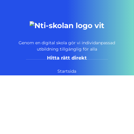
Genom en digital skola gör vi individanpassad
utbildning tillgänglig för alla
Hitta rätt direkt
Startsida
Vanliga frågor
Om NTI-skolan
Lediga tjänster
Personuppgiftspolicy
Pressrum AcadeMedia