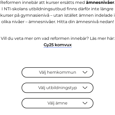
Reformen innebär att kurser ersätts med
ämnesnivåer
.
I NTI-skolans utbildningsutbud finns därför inte längre
kurser på gymnasienivå – utan istället ämnen indelade i
olika nivåer – ämnesnivåer. Hitta din ämnesnivå nedan!
Vill du veta mer om vad reformen innebär? Läs mer här:
(
Gy25 komvux
ö
p
p
n
a
Välj hemkommun
s
i
n
Välj utbildningstyp
y
t
t
Välj ämne
f
ö