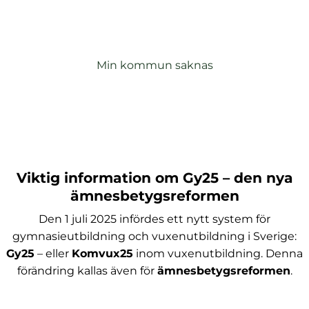
Saknas din kommun i listan nedan? Läs om
l
interkommunal ansökan via knappen nedan.
Min kommun saknas
Viktig information om Gy25 – den nya
ämnesbetygsreformen
Den 1 juli 2025 infördes ett nytt system för
gymnasieutbildning och vuxenutbildning i Sverige:
Gy25
– eller
Komvux25
inom vuxenutbildning. Denna
förändring kallas även för
ämnesbetygsreformen
.