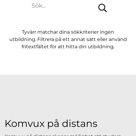
n
s
t
e
r
)
Tyvärr matchar dina sökkriterier ingen
utbildning. Filtrera på ett annat sätt eller använd
fritextfältet för att hitta din utbildning.
Komvux på distans